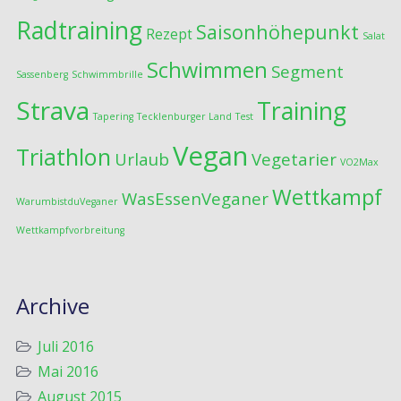
Radtraining
Saisonhöhepunkt
Rezept
Salat
Schwimmen
Segment
Sassenberg
Schwimmbrille
Strava
Training
Tapering
Tecklenburger Land
Test
Vegan
Triathlon
Urlaub
Vegetarier
VO2Max
Wettkampf
WasEssenVeganer
WarumbistduVeganer
Wettkampfvorbreitung
Archive
Juli 2016
Mai 2016
August 2015