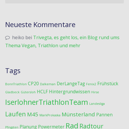
Neueste Kommentare
heiko
bei
Trivegta, es geht los, ein Blog rund ums
Thema Vegan, Triathlon und mehr
Tags
CP20
DerLangeTag
Frühstück
BonnTriathlon
Dalkeman
Fenix2
HCLF
Hintergrundwissen
Gladbeck
Gütersloh
Hirse
IserlohnerTriathlonTeam
Landesliga
Laufen
M45
Münsterland
Pannen
MarkProkaska
Rad
Radtour
Planung
Powermeter
Pfingsten