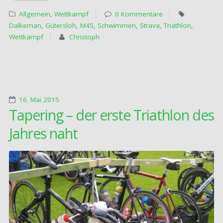
Allgemein
,
Wettkampf
0 Kommentare
Dalkeman
,
Gütersloh
,
M45
,
Schwimmen
,
Strava
,
Triathlon
,
Wettkampf
Christoph
16. Mai 2015
Tapering – der erste Triathlon des
Jahres naht